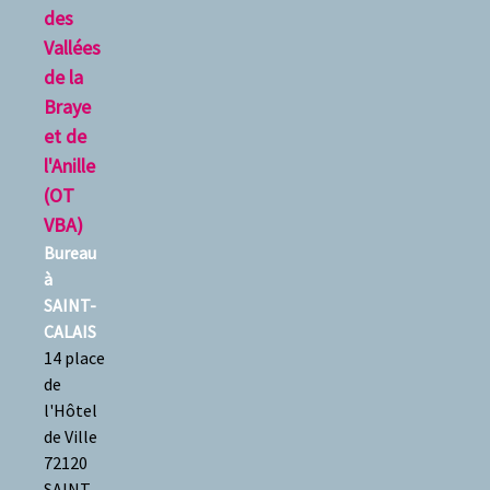
des
Vallées
de la
Braye
et de
l'Anille
(OT
VBA)
Bureau
à
SAINT-
CALAIS
14 place
de
l'Hôtel
de Ville
72120
SAINT-