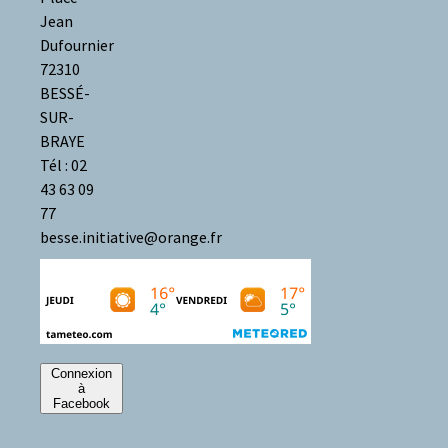
Jean
Dufournier
72310
BESSÉ-
SUR-
BRAYE
Tél : 02
43 63 09
77
besse.initiative@orange.fr
Connexion
à
Facebook